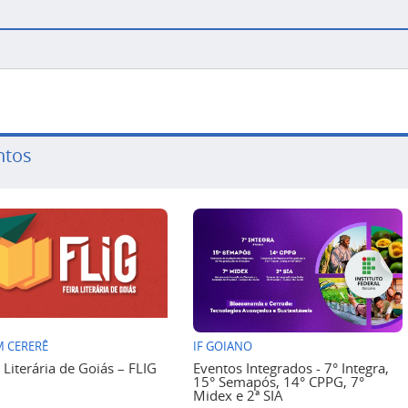
ntos
 CERERÊ
IF GOIANO
a Literária de Goiás – FLIG
Eventos Integrados - 7° Integra,
15° Semapós, 14° CPPG, 7°
Midex e 2ª SIA