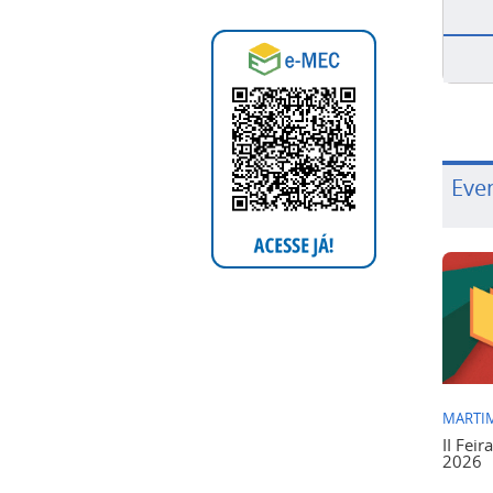
Eve
MARTIM
II Feir
2026