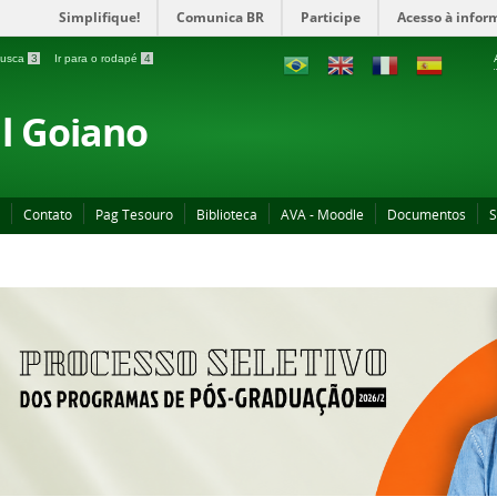
Simplifique!
Comunica BR
Participe
Acesso à infor
 busca
3
Ir para o rodapé
4
al Goiano
Contato
Pag Tesouro
Biblioteca
AVA - Moodle
Documentos
S