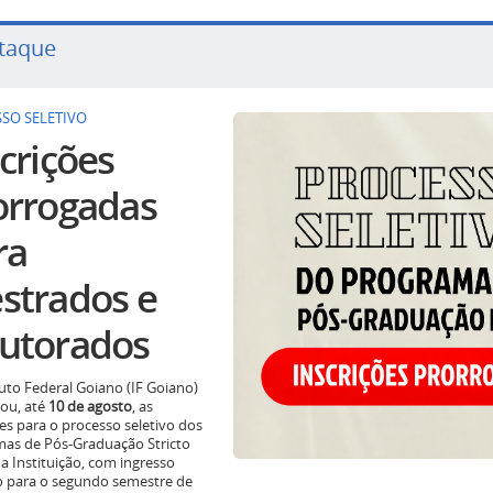
taque
SO SELETIVO
crições
orrogadas
ra
strados e
utorados
tuto Federal Goiano (IF Goiano)
ou, até
10 de agosto
, as
ões para o processo seletivo dos
as de Pós-Graduação Stricto
a Instituição, com ingresso
o para o segundo semestre de