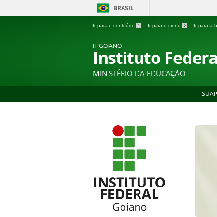
BRASIL
Ir para o conteúdo
1
Ir para o menu
2
Ir para a
IF GOIANO
Instituto Feder
MINISTÉRIO DA EDUCAÇÃO
SUAP