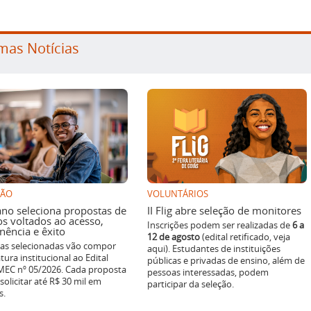
mas Notícias
SÃO
VOLUNTÁRIOS
ano seleciona propostas de
II Flig abre seleção de monitores
os voltados ao acesso,
Inscrições podem ser realizadas de
6 a
ência e êxito
12 de agosto
(edital retificado, veja
ivas selecionadas vão compor
aqui). Estudantes de instituições
tura institucional ao Edital
públicas e privadas de ensino, além de
EC nº 05/2026. Cada proposta
pessoas interessadas, podem
solicitar até R$ 30 mil em
participar da seleção.
s.