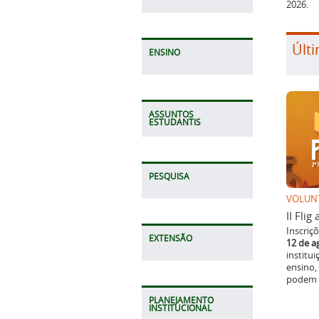
2026.
Últi
ENSINO
ASSUNTOS
ESTUDANTIS
PESQUISA
VOLUN
II Fli
Inscriç
EXTENSÃO
12 de a
institu
ensino,
podem p
PLANEJAMENTO
INSTITUCIONAL