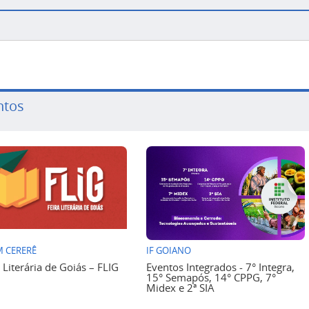
ntos
 CERERÊ
IF GOIANO
a Literária de Goiás – FLIG
Eventos Integrados - 7° Integra,
15° Semapós, 14° CPPG, 7°
Midex e 2ª SIA