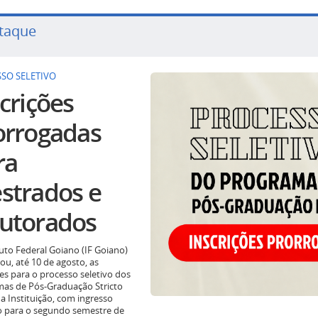
taque
SO SELETIVO
crições
orrogadas
ra
strados e
utorados
tuto Federal Goiano (IF Goiano)
ou, até 10 de agosto, as
ões para o processo seletivo dos
as de Pós-Graduação Stricto
a Instituição, com ingresso
o para o segundo semestre de