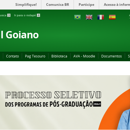
Simplifique!
Comunica BR
Participe
Acesso à infor
 busca
3
Ir para o rodapé
4
al Goiano
Contato
Pag Tesouro
Biblioteca
AVA - Moodle
Documentos
S