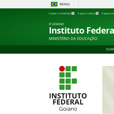
BRASIL
Ir para o conteúdo
1
Ir para o menu
2
Ir para a
IF GOIANO
Instituto Feder
MINISTÉRIO DA EDUCAÇÃO
SUAP