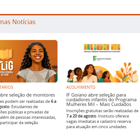
mas Notícias
TÁRIOS
ACOLHIMENTO
g abre seleção de monitores
IF Goiano abre seleção para
cuidadores infantis do Programa
ões podem ser realizadas de
6 a
Mulheres Mil – Mais Cuidados
gosto
. Estudantes de
Inscrições gratuitas serão realizadas de
ições públicas e privadas de
7 a 20 de agosto
. Instituto oferece
 além de pessoas interessadas,
vagas imediatas e cadastro reserva
articipar da seleção.
para atuação em cinco unidades.