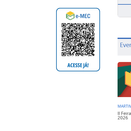
Eve
MARTIM
II Feir
2026