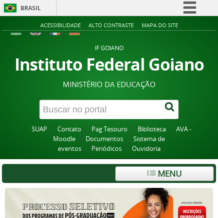
BRASIL
Simplifique!
ACESSIBILIDADE
ALTO CONTRASTE
MAPA DO SITE
Comunica BR
IF GOIANO
Participe
Instituto Federal Goiano
Acesso à informação
MINISTÉRIO DA EDUCAÇÃO
Legislação
Canais
SUAP
Contato
Pag Tesouro
Biblioteca
AVA -
Moodle
Documentos
Sistema de
eventos
Periódicos
Ouvidoria
MENU