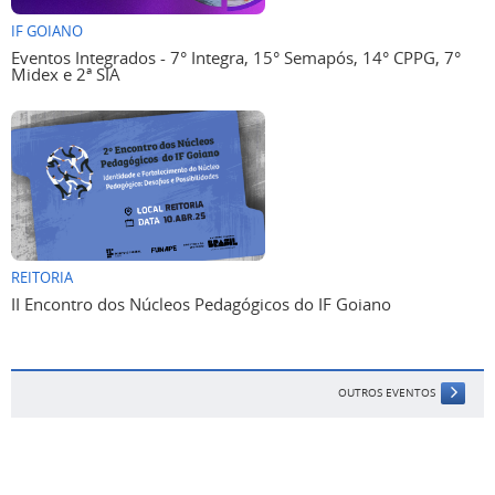
IF GOIANO
Eventos Integrados - 7° Integra, 15° Semapós, 14° CPPG, 7°
Midex e 2ª SIA
REITORIA
II Encontro dos Núcleos Pedagógicos do IF Goiano
OUTROS EVENTOS