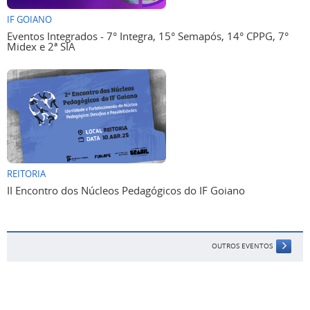
IF GOIANO
Eventos Integrados - 7° Integra, 15° Semapós, 14° CPPG, 7°
Midex e 2ª SIA
REITORIA
II Encontro dos Núcleos Pedagógicos do IF Goiano
OUTROS EVENTOS