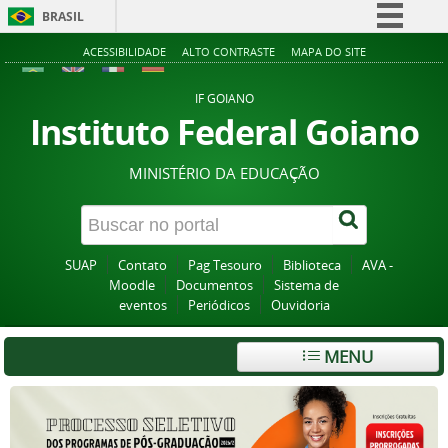
BRASIL
Simplifique!
ACESSIBILIDADE
ALTO CONTRASTE
MAPA DO SITE
Comunica BR
IF GOIANO
Participe
Instituto Federal Goiano
Acesso à informação
MINISTÉRIO DA EDUCAÇÃO
Legislação
Canais
SUAP
Contato
Pag Tesouro
Biblioteca
AVA -
Moodle
Documentos
Sistema de
eventos
Periódicos
Ouvidoria
MENU