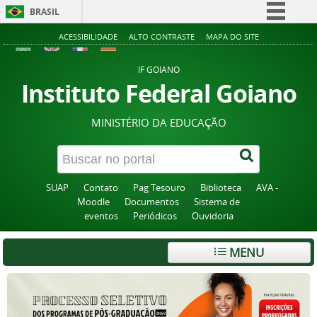
BRASIL
Simplifique!
ACESSIBILIDADE
ALTO CONTRASTE
MAPA DO SITE
Comunica BR
IF GOIANO
Participe
Instituto Federal Goiano
Acesso à informação
MINISTÉRIO DA EDUCAÇÃO
Legislação
Canais
SUAP
Contato
Pag Tesouro
Biblioteca
AVA -
Moodle
Documentos
Sistema de
eventos
Periódicos
Ouvidoria
MENU