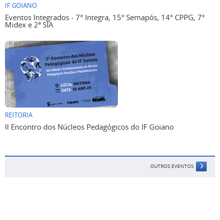
IF GOIANO
Eventos Integrados - 7° Integra, 15° Semapós, 14° CPPG, 7°
Midex e 2ª SIA
REITORIA
II Encontro dos Núcleos Pedagógicos do IF Goiano
OUTROS EVENTOS