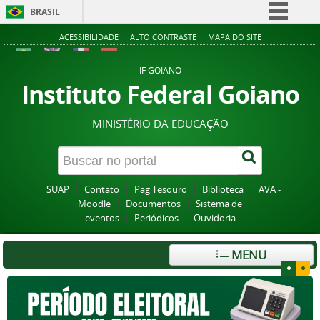
BRASIL
Simplifique!
ACESSIBILIDADE
ALTO CONTRASTE
MAPA DO SITE
Comunica BR
IF GOIANO
Participe
Instituto Federal Goiano
Acesso à informação
MINISTÉRIO DA EDUCAÇÃO
Legislação
Canais
SUAP
Contato
Pag Tesouro
Biblioteca
AVA -
Moodle
Documentos
Sistema de
eventos
Periódicos
Ouvidoria
MENU