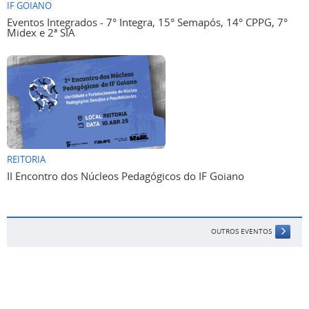
IF GOIANO
Eventos Integrados - 7° Integra, 15° Semapós, 14° CPPG, 7°
Midex e 2ª SIA
REITORIA
II Encontro dos Núcleos Pedagógicos do IF Goiano
OUTROS EVENTOS