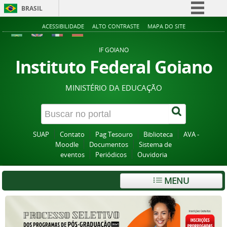
BRASIL
Simplifique!
ACESSIBILIDADE
ALTO CONTRASTE
MAPA DO SITE
Comunica BR
IF GOIANO
Participe
Instituto Federal Goiano
Acesso à informação
MINISTÉRIO DA EDUCAÇÃO
Legislação
Canais
SUAP
Contato
Pag Tesouro
Biblioteca
AVA -
Moodle
Documentos
Sistema de
eventos
Periódicos
Ouvidoria
MENU