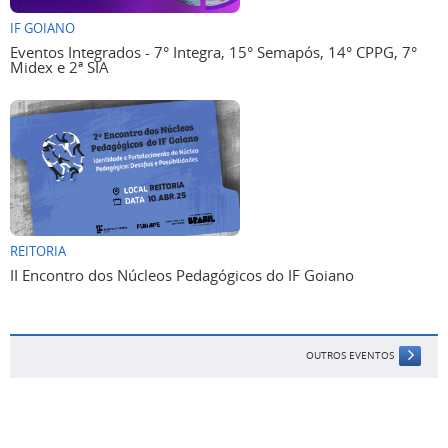
IF GOIANO
Eventos Integrados - 7° Integra, 15° Semapós, 14° CPPG, 7°
Midex e 2ª SIA
REITORIA
II Encontro dos Núcleos Pedagógicos do IF Goiano
OUTROS EVENTOS