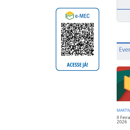
Eve
MARTIM
II Feir
2026