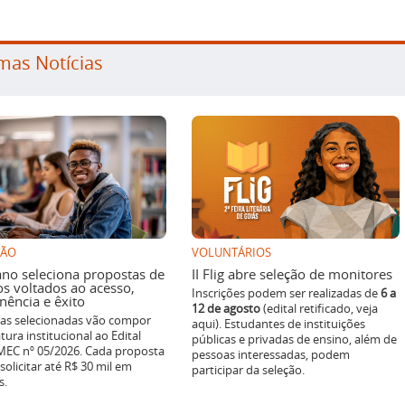
mas Notícias
SÃO
VOLUNTÁRIOS
ano seleciona propostas de
II Flig abre seleção de monitores
os voltados ao acesso,
Inscrições podem ser realizadas de
6 a
ência e êxito
12 de agosto
(edital retificado, veja
ivas selecionadas vão compor
aqui). Estudantes de instituições
tura institucional ao Edital
públicas e privadas de ensino, além de
EC nº 05/2026. Cada proposta
pessoas interessadas, podem
solicitar até R$ 30 mil em
participar da seleção.
s.