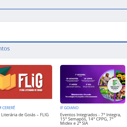
ntos
 CERERÊ
IF GOIANO
a Literária de Goiás – FLIG
Eventos Integrados - 7° Integra,
15° Semapós, 14° CPPG, 7°
Midex e 2ª SIA