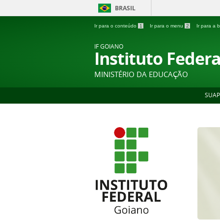
BRASIL
Ir para o conteúdo
1
Ir para o menu
2
Ir para a
IF GOIANO
Instituto Feder
MINISTÉRIO DA EDUCAÇÃO
SUAP