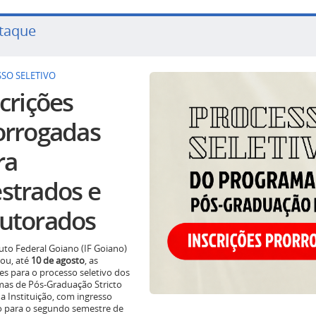
taque
SO SELETIVO
crições
orrogadas
ra
strados e
utorados
tuto Federal Goiano (IF Goiano)
ou, até
10 de agosto
, as
ões para o processo seletivo dos
as de Pós-Graduação Stricto
a Instituição, com ingresso
o para o segundo semestre de