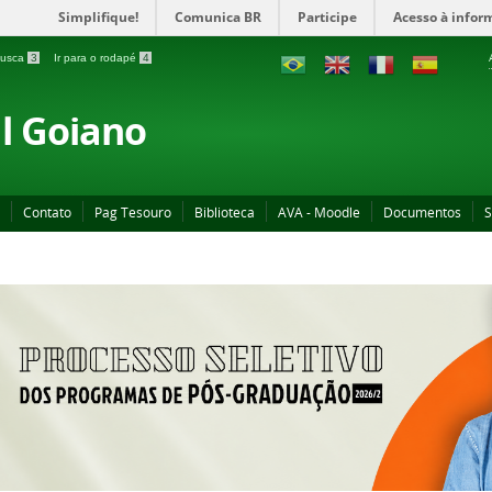
Simplifique!
Comunica BR
Participe
Acesso à infor
 busca
3
Ir para o rodapé
4
al Goiano
Contato
Pag Tesouro
Biblioteca
AVA - Moodle
Documentos
S