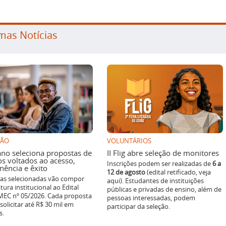
mas Notícias
SÃO
VOLUNTÁRIOS
ano seleciona propostas de
II Flig abre seleção de monitores
os voltados ao acesso,
Inscrições podem ser realizadas de
6 a
ência e êxito
12 de agosto
(edital retificado, veja
ivas selecionadas vão compor
aqui). Estudantes de instituições
tura institucional ao Edital
públicas e privadas de ensino, além de
EC nº 05/2026. Cada proposta
pessoas interessadas, podem
solicitar até R$ 30 mil em
participar da seleção.
s.