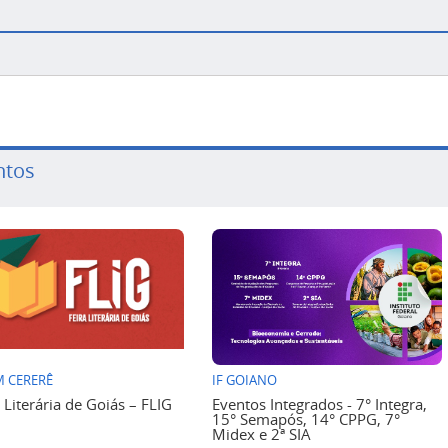
ntos
 CERERÊ
IF GOIANO
a Literária de Goiás – FLIG
Eventos Integrados - 7° Integra,
15° Semapós, 14° CPPG, 7°
Midex e 2ª SIA