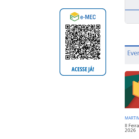
Eve
MARTIM
II Feir
2026