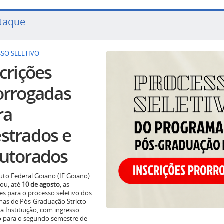
taque
SO SELETIVO
crições
orrogadas
ra
strados e
utorados
tuto Federal Goiano (IF Goiano)
ou, até
10 de agosto
, as
ões para o processo seletivo dos
as de Pós-Graduação Stricto
a Instituição, com ingresso
o para o segundo semestre de