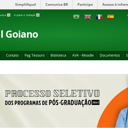
Simplifique!
Comunica BR
Participe
Acesso à infor
 busca
3
Ir para o rodapé
4
al Goiano
Contato
Pag Tesouro
Biblioteca
AVA - Moodle
Documentos
S