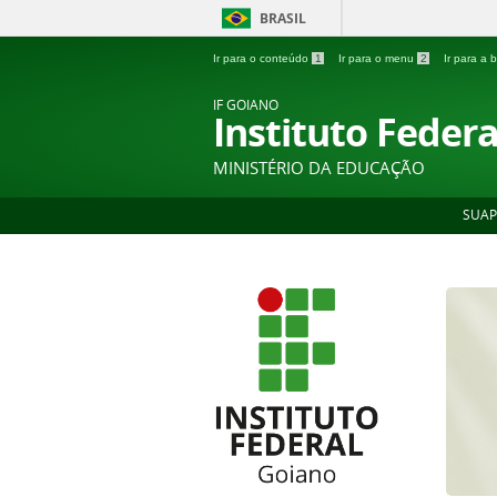
BRASIL
Ir para o conteúdo
1
Ir para o menu
2
Ir para a
IF GOIANO
Instituto Feder
MINISTÉRIO DA EDUCAÇÃO
SUAP