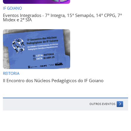
IF GOIANO
Eventos Integrados - 7° Integra, 15° Semapós, 14° CPPG, 7°
Midex e 2ª SIA
REITORIA
II Encontro dos Núcleos Pedagógicos do IF Goiano
OUTROS EVENTOS