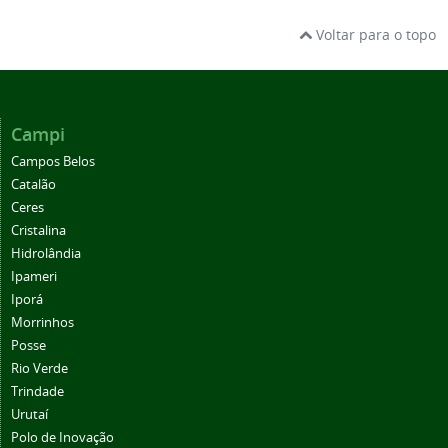
Voltar para o topo
Campi
Campos Belos
Catalão
Ceres
Cristalina
Hidrolândia
Ipameri
Iporá
Morrinhos
Posse
Rio Verde
Trindade
Urutaí
Polo de Inovação
Centro de Referência