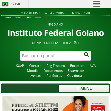
BRASIL
Simplifique!
ACESSIBILIDADE
ALTO CONTRASTE
MAPA DO SITE
Comunica BR
IF GOIANO
Participe
Instituto Federal Goiano
Acesso à informação
MINISTÉRIO DA EDUCAÇÃO
Legislação
Canais
SUAP
Contato
Pag Tesouro
Biblioteca
AVA -
Moodle
Documentos
Sistema de
eventos
Periódicos
Ouvidoria
MENU