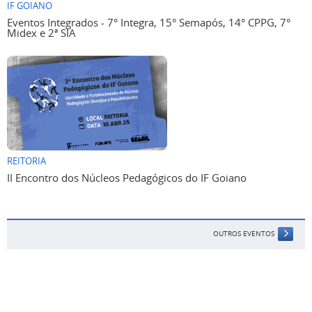
IF GOIANO
Eventos Integrados - 7° Integra, 15° Semapós, 14° CPPG, 7°
Midex e 2ª SIA
REITORIA
II Encontro dos Núcleos Pedagógicos do IF Goiano
OUTROS EVENTOS