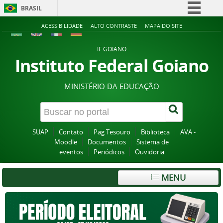
BRASIL
Simplifique!
ACESSIBILIDADE
ALTO CONTRASTE
MAPA DO SITE
Comunica BR
IF GOIANO
Participe
Instituto Federal Goiano
Acesso à informação
MINISTÉRIO DA EDUCAÇÃO
Legislação
Canais
SUAP
Contato
Pag Tesouro
Biblioteca
AVA -
Moodle
Documentos
Sistema de
eventos
Periódicos
Ouvidoria
MENU