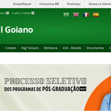
Simplifique!
Comunica BR
Participe
Acesso à infor
 busca
3
Ir para o rodapé
4
al Goiano
Contato
Pag Tesouro
Biblioteca
AVA - Moodle
Documentos
S