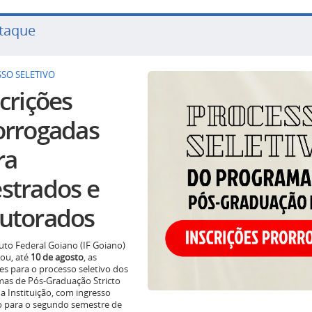
taque
SO SELETIVO
crições
orrogadas
ra
strados e
utorados
tuto Federal Goiano (IF Goiano)
ou, até
10 de agosto
, as
ões para o processo seletivo dos
as de Pós-Graduação Stricto
a Instituição, com ingresso
o para o segundo semestre de