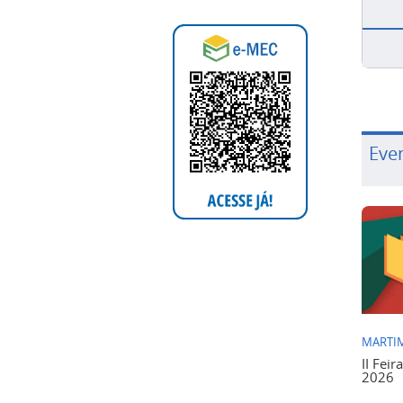
Eve
MARTIM
II Feir
2026