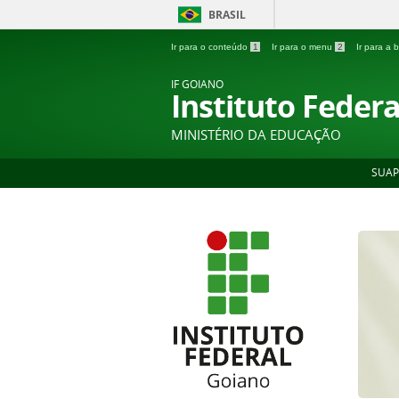
BRASIL
Ir para o conteúdo
1
Ir para o menu
2
Ir para a
IF GOIANO
Instituto Feder
MINISTÉRIO DA EDUCAÇÃO
SUAP