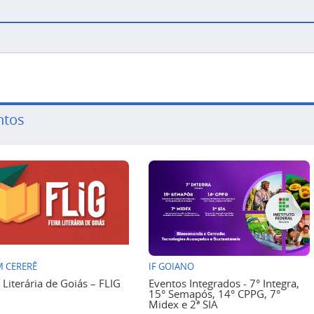
ntos
 CERERÊ
IF GOIANO
a Literária de Goiás – FLIG
Eventos Integrados - 7° Integra,
15° Semapós, 14° CPPG, 7°
Midex e 2ª SIA