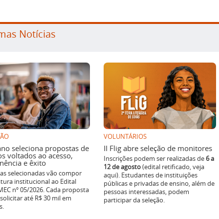
mas Notícias
SÃO
VOLUNTÁRIOS
ano seleciona propostas de
II Flig abre seleção de monitores
os voltados ao acesso,
Inscrições podem ser realizadas de
6 a
ência e êxito
12 de agosto
(edital retificado, veja
ivas selecionadas vão compor
aqui). Estudantes de instituições
tura institucional ao Edital
públicas e privadas de ensino, além de
EC nº 05/2026. Cada proposta
pessoas interessadas, podem
solicitar até R$ 30 mil em
participar da seleção.
s.