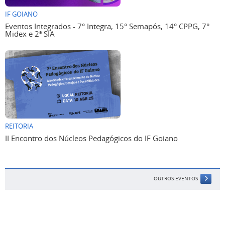
IF GOIANO
Eventos Integrados - 7° Integra, 15° Semapós, 14° CPPG, 7°
Midex e 2ª SIA
REITORIA
II Encontro dos Núcleos Pedagógicos do IF Goiano
OUTROS EVENTOS