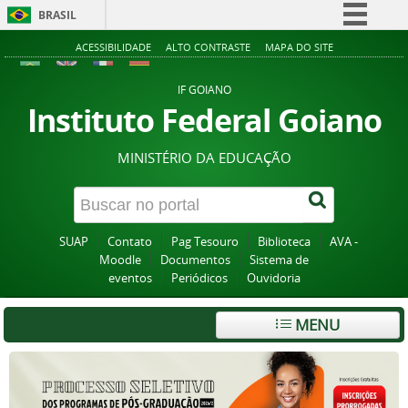
BRASIL
Simplifique!
ACESSIBILIDADE
ALTO CONTRASTE
MAPA DO SITE
Comunica BR
IF GOIANO
Participe
Instituto Federal Goiano
Acesso à informação
MINISTÉRIO DA EDUCAÇÃO
Legislação
Canais
SUAP
Contato
Pag Tesouro
Biblioteca
AVA -
Moodle
Documentos
Sistema de
eventos
Periódicos
Ouvidoria
MENU