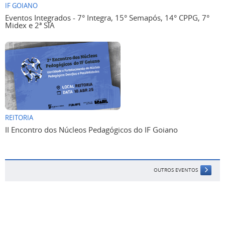
IF GOIANO
Eventos Integrados - 7° Integra, 15° Semapós, 14° CPPG, 7°
Midex e 2ª SIA
REITORIA
II Encontro dos Núcleos Pedagógicos do IF Goiano
OUTROS EVENTOS