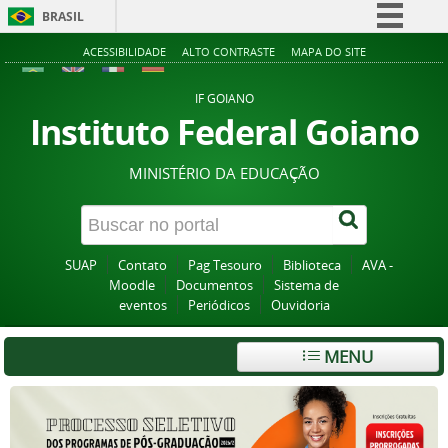
BRASIL
Simplifique!
ACESSIBILIDADE
ALTO CONTRASTE
MAPA DO SITE
Comunica BR
IF GOIANO
Participe
Instituto Federal Goiano
Acesso à informação
MINISTÉRIO DA EDUCAÇÃO
Legislação
Canais
SUAP
Contato
Pag Tesouro
Biblioteca
AVA -
Moodle
Documentos
Sistema de
eventos
Periódicos
Ouvidoria
MENU