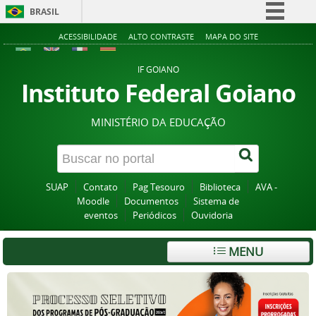
BRASIL
Simplifique!
ACESSIBILIDADE
ALTO CONTRASTE
MAPA DO SITE
Comunica BR
IF GOIANO
Participe
Instituto Federal Goiano
Acesso à informação
MINISTÉRIO DA EDUCAÇÃO
Legislação
Canais
SUAP
Contato
Pag Tesouro
Biblioteca
AVA -
Moodle
Documentos
Sistema de
eventos
Periódicos
Ouvidoria
MENU