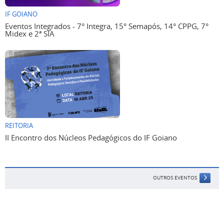
IF GOIANO
Eventos Integrados - 7° Integra, 15° Semapós, 14° CPPG, 7°
Midex e 2ª SIA
REITORIA
II Encontro dos Núcleos Pedagógicos do IF Goiano
OUTROS EVENTOS