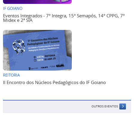
IF GOIANO
Eventos Integrados - 7° Integra, 15° Semapós, 14° CPPG, 7°
Midex e 2ª SIA
REITORIA
II Encontro dos Núcleos Pedagógicos do IF Goiano
OUTROS EVENTOS