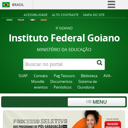
BRASIL
Simplifique!
ACESSIBILIDADE
ALTO CONTRASTE
MAPA DO SITE
Comunica BR
IF GOIANO
Participe
Instituto Federal Goiano
Acesso à informação
MINISTÉRIO DA EDUCAÇÃO
Legislação
Canais
SUAP
Contato
Pag Tesouro
Biblioteca
AVA -
Moodle
Documentos
Sistema de
eventos
Periódicos
Ouvidoria
MENU