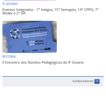
IF GOIANO
Eventos Integrados - 7° Integra, 15° Semapós, 14° CPPG, 7°
Midex e 2ª SIA
REITORIA
II Encontro dos Núcleos Pedagógicos do IF Goiano
OUTROS EVENTOS