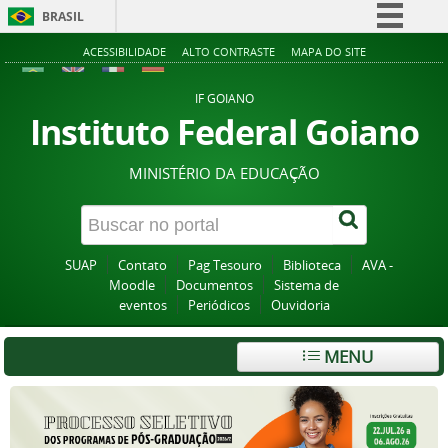
BRASIL
Simplifique!
ACESSIBILIDADE
ALTO CONTRASTE
MAPA DO SITE
Comunica BR
IF GOIANO
Participe
Instituto Federal Goiano
Acesso à informação
MINISTÉRIO DA EDUCAÇÃO
Legislação
Canais
SUAP
Contato
Pag Tesouro
Biblioteca
AVA -
Moodle
Documentos
Sistema de
eventos
Periódicos
Ouvidoria
MENU