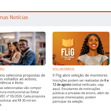
mas Notícias
SÃO
VOLUNTÁRIOS
ano seleciona propostas de
II Flig abre seleção de monitores
os voltados ao acesso,
Inscrições podem ser realizadas de
6 a
ência e êxito
12 de agosto
(edital retificado, veja
ivas selecionadas vão compor
aqui). Estudantes de instituições
tura institucional ao Edital
públicas e privadas de ensino, além de
EC nº 05/2026. Cada proposta
pessoas interessadas, podem
solicitar até R$ 30 mil em
participar da seleção.
s.