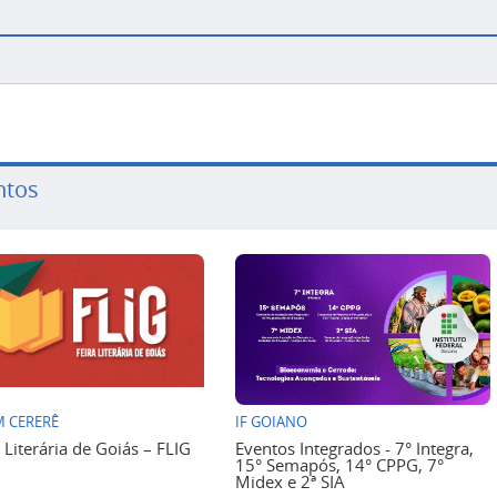
ntos
 CERERÊ
IF GOIANO
a Literária de Goiás – FLIG
Eventos Integrados - 7° Integra,
15° Semapós, 14° CPPG, 7°
Midex e 2ª SIA