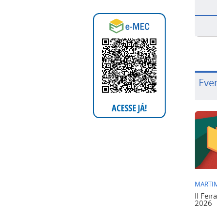
Eve
MARTIM
II Feir
2026