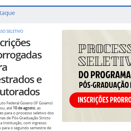
taque
SO SELETIVO
crições
orrogadas
ra
strados e
utorados
tuto Federal Goiano (IF Goiano)
ou, até
10 de agosto
, as
ões para o processo seletivo dos
as de Pós-Graduação Stricto
a Instituição, com ingresso
o para o segundo semestre de