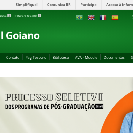
Simplifique!
Comunica BR
Participe
Acesso à infor
 busca
3
Ir para o rodapé
4
al Goiano
Contato
Pag Tesouro
Biblioteca
AVA - Moodle
Documentos
S