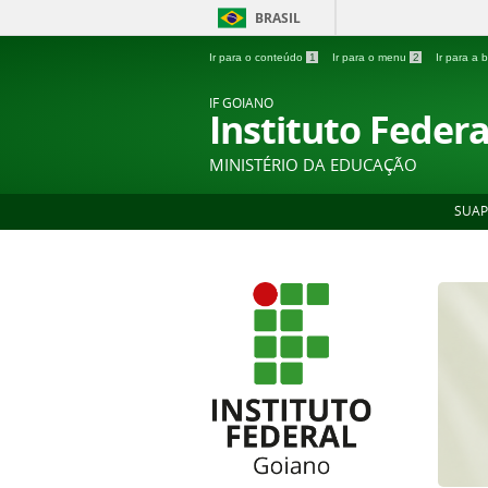
BRASIL
Ir para o conteúdo
1
Ir para o menu
2
Ir para a
IF GOIANO
Instituto Feder
MINISTÉRIO DA EDUCAÇÃO
SUAP