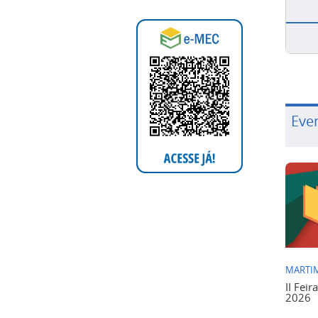
Eve
MARTIM
II Feir
2026