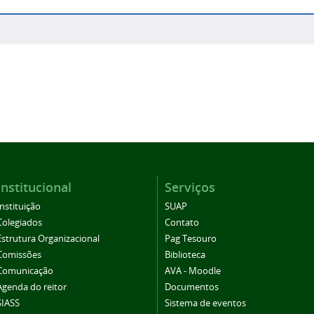
Institucional
Serviços
Instituição
SUAP
Colegiados
Contato
Estrutura Organizacional
Pag Tesouro
Comissões
Biblioteca
Comunicação
AVA - Moodle
Agenda do reitor
Documentos
SIASS
Sistema de eventos
Eleições CS
Periódicos
SEI/Suap
Ouvidoria