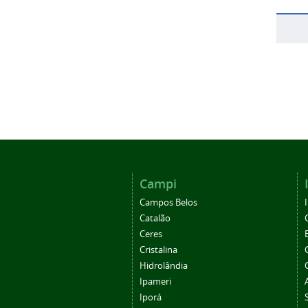
Campi
Campos Belos
Catalão
Ceres
Cristalina
Hidrolândia
Ipameri
Iporá
Morrinhos
Posse