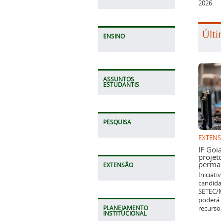
Últi
ENSINO
ASSUNTOS
ESTUDANTIS
EXTEN
PESQUISA
IF Goi
projet
perman
Iniciat
candida
EXTENSÃO
SETEC/M
poderá 
recurso
PLANEJAMENTO
INSTITUCIONAL