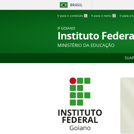
BRASIL
Ir para o conteúdo
1
Ir para o menu
2
Ir para a
IF GOIANO
Instituto Feder
MINISTÉRIO DA EDUCAÇÃO
SUAP