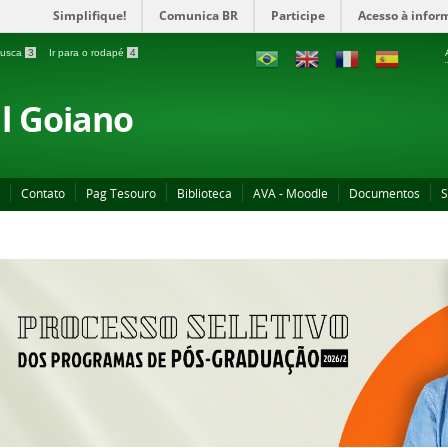
Simplifique!
Comunica BR
Participe
Acesso à infor
 busca
3
Ir para o rodapé
4
al Goiano
Contato
Pag Tesouro
Biblioteca
AVA - Moodle
Documentos
S