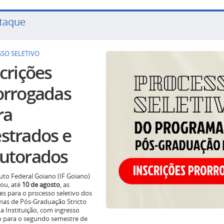
taque
SO SELETIVO
crições
orrogadas
ra
strados e
utorados
tuto Federal Goiano (IF Goiano)
ou, até
10 de agosto
, as
ões para o processo seletivo dos
as de Pós-Graduação Stricto
a Instituição, com ingresso
o para o segundo semestre de