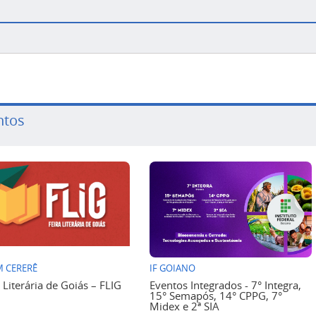
ntos
 CERERÊ
IF GOIANO
a Literária de Goiás – FLIG
Eventos Integrados - 7° Integra,
15° Semapós, 14° CPPG, 7°
Midex e 2ª SIA