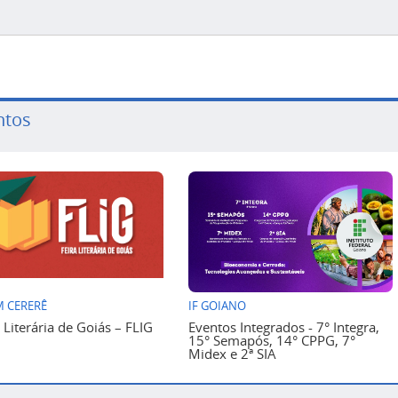
ntos
 CERERÊ
IF GOIANO
a Literária de Goiás – FLIG
Eventos Integrados - 7° Integra,
15° Semapós, 14° CPPG, 7°
Midex e 2ª SIA