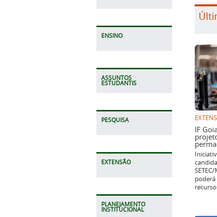
Últi
ENSINO
ASSUNTOS
ESTUDANTIS
EXTEN
PESQUISA
IF Goi
projet
perman
Iniciat
candida
EXTENSÃO
SETEC/M
poderá 
recurso
PLANEJAMENTO
INSTITUCIONAL