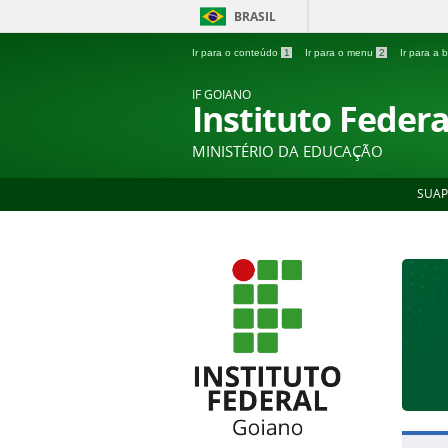
BRASIL
Ir para o conteúdo
1
Ir para o menu
2
Ir para a
IF GOIANO
Instituto Feder
MINISTÉRIO DA EDUCAÇÃO
SUAP