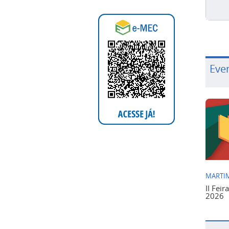
Eve
MARTIM
II Feir
2026