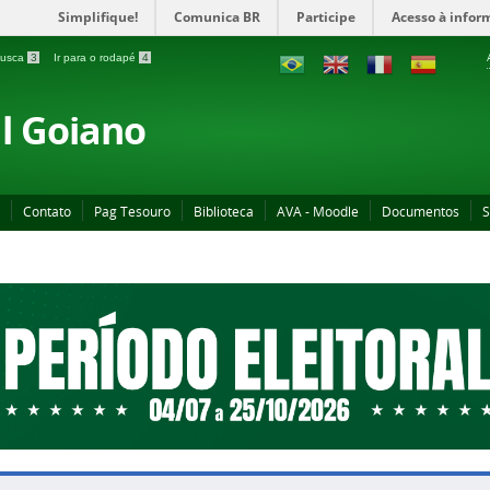
Simplifique!
Comunica BR
Participe
Acesso à infor
 busca
3
Ir para o rodapé
4
al Goiano
Contato
Pag Tesouro
Biblioteca
AVA - Moodle
Documentos
S