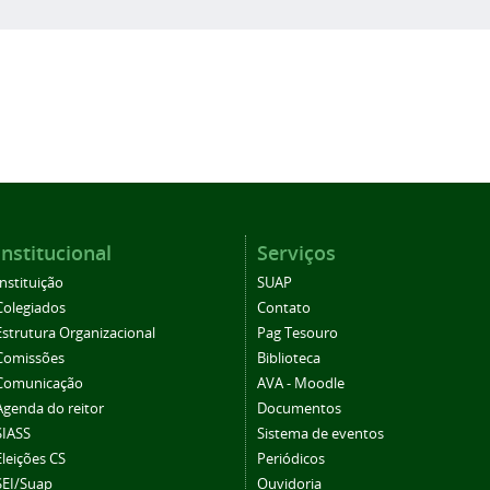
Institucional
Serviços
Instituição
SUAP
Colegiados
Contato
Estrutura Organizacional
Pag Tesouro
Comissões
Biblioteca
Comunicação
AVA - Moodle
Agenda do reitor
Documentos
SIASS
Sistema de eventos
Eleições CS
Periódicos
SEI/Suap
Ouvidoria