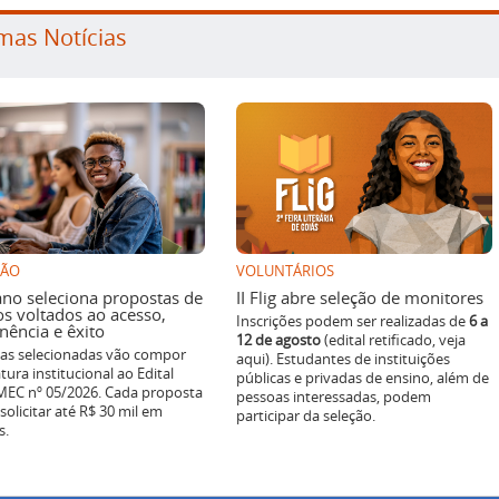
mas Notícias
SÃO
VOLUNTÁRIOS
ano seleciona propostas de
II Flig abre seleção de monitores
os voltados ao acesso,
Inscrições podem ser realizadas de
6 a
ência e êxito
12 de agosto
(edital retificado, veja
ivas selecionadas vão compor
aqui). Estudantes de instituições
tura institucional ao Edital
públicas e privadas de ensino, além de
EC nº 05/2026. Cada proposta
pessoas interessadas, podem
solicitar até R$ 30 mil em
participar da seleção.
s.