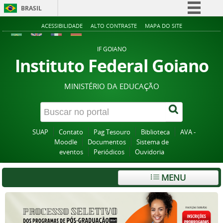
BRASIL
Simplifique!
ACESSIBILIDADE
ALTO CONTRASTE
MAPA DO SITE
Comunica BR
IF GOIANO
Participe
Instituto Federal Goiano
Acesso à informação
MINISTÉRIO DA EDUCAÇÃO
Legislação
Canais
SUAP
Contato
Pag Tesouro
Biblioteca
AVA -
Moodle
Documentos
Sistema de
eventos
Periódicos
Ouvidoria
MENU