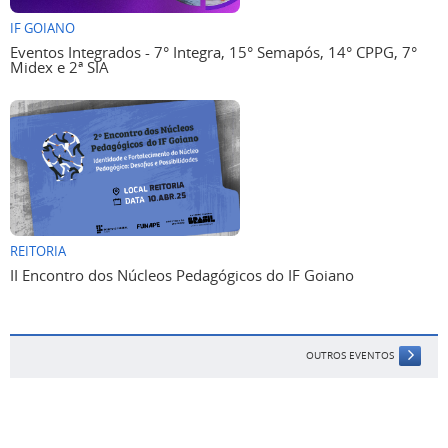
IF GOIANO
Eventos Integrados - 7° Integra, 15° Semapós, 14° CPPG, 7°
Midex e 2ª SIA
REITORIA
II Encontro dos Núcleos Pedagógicos do IF Goiano
OUTROS EVENTOS