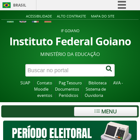
BRASIL
Simplifique!
ACESSIBILIDADE
ALTO CONTRASTE
MAPA DO SITE
Comunica BR
IF GOIANO
Participe
Instituto Federal Goiano
Acesso à informação
MINISTÉRIO DA EDUCAÇÃO
Legislação
Canais
SUAP
Contato
Pag Tesouro
Biblioteca
AVA -
Moodle
Documentos
Sistema de
eventos
Periódicos
Ouvidoria
MENU