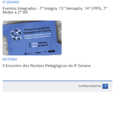
IF GOIANO
Eventos Integrados - 7° Integra, 15° Semapós, 14° CPPG, 7°
Midex e 2ª SIA
REITORIA
II Encontro dos Núcleos Pedagógicos do IF Goiano
OUTROS EVENTOS