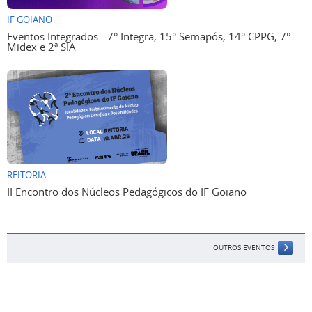
IF GOIANO
Eventos Integrados - 7° Integra, 15° Semapós, 14° CPPG, 7°
Midex e 2ª SIA
REITORIA
II Encontro dos Núcleos Pedagógicos do IF Goiano
OUTROS EVENTOS