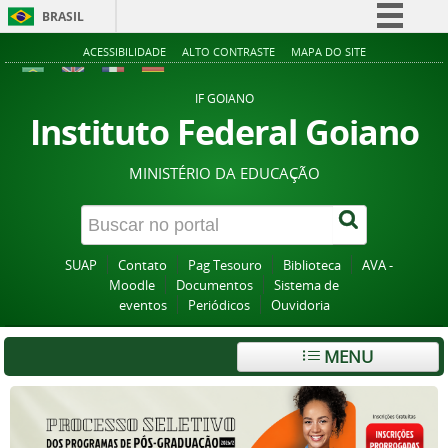
BRASIL
Simplifique!
ACESSIBILIDADE
ALTO CONTRASTE
MAPA DO SITE
Comunica BR
IF GOIANO
Participe
Instituto Federal Goiano
Acesso à informação
MINISTÉRIO DA EDUCAÇÃO
Legislação
Canais
SUAP
Contato
Pag Tesouro
Biblioteca
AVA -
Moodle
Documentos
Sistema de
eventos
Periódicos
Ouvidoria
MENU