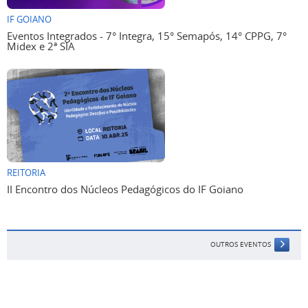
IF GOIANO
Eventos Integrados - 7° Integra, 15° Semapós, 14° CPPG, 7°
Midex e 2ª SIA
REITORIA
II Encontro dos Núcleos Pedagógicos do IF Goiano
OUTROS EVENTOS