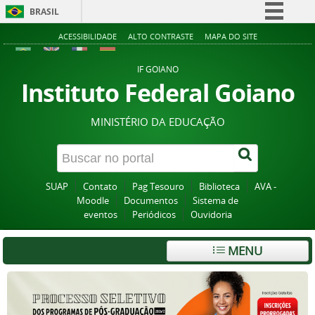
BRASIL
Simplifique!
ACESSIBILIDADE
ALTO CONTRASTE
MAPA DO SITE
Comunica BR
IF GOIANO
Participe
Instituto Federal Goiano
Acesso à informação
MINISTÉRIO DA EDUCAÇÃO
Legislação
Canais
SUAP
Contato
Pag Tesouro
Biblioteca
AVA -
Moodle
Documentos
Sistema de
eventos
Periódicos
Ouvidoria
MENU