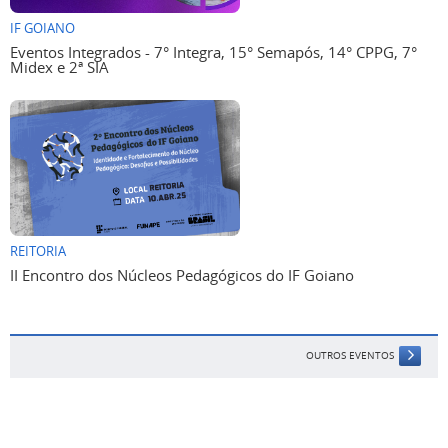
IF GOIANO
Eventos Integrados - 7° Integra, 15° Semapós, 14° CPPG, 7°
Midex e 2ª SIA
REITORIA
II Encontro dos Núcleos Pedagógicos do IF Goiano
OUTROS EVENTOS