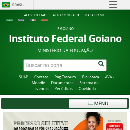
BRASIL
Simplifique!
ACESSIBILIDADE
ALTO CONTRASTE
MAPA DO SITE
Comunica BR
IF GOIANO
Participe
Instituto Federal Goiano
Acesso à informação
MINISTÉRIO DA EDUCAÇÃO
Legislação
Canais
SUAP
Contato
Pag Tesouro
Biblioteca
AVA -
Moodle
Documentos
Sistema de
eventos
Periódicos
Ouvidoria
MENU