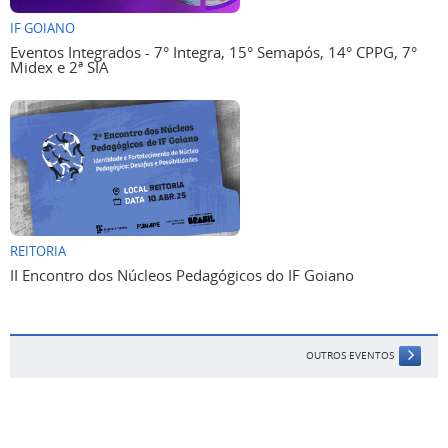
IF GOIANO
Eventos Integrados - 7° Integra, 15° Semapós, 14° CPPG, 7°
Midex e 2ª SIA
REITORIA
II Encontro dos Núcleos Pedagógicos do IF Goiano
OUTROS EVENTOS