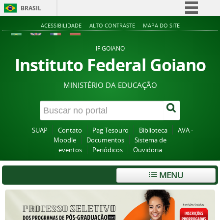
BRASIL
Simplifique!
ACESSIBILIDADE
ALTO CONTRASTE
MAPA DO SITE
Comunica BR
IF GOIANO
Participe
Instituto Federal Goiano
Acesso à informação
MINISTÉRIO DA EDUCAÇÃO
Legislação
Canais
SUAP
Contato
Pag Tesouro
Biblioteca
AVA -
Moodle
Documentos
Sistema de
eventos
Periódicos
Ouvidoria
MENU