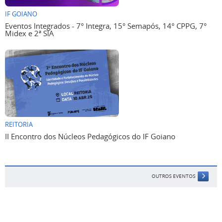
IF GOIANO
Eventos Integrados - 7° Integra, 15° Semapós, 14° CPPG, 7°
Midex e 2ª SIA
REITORIA
II Encontro dos Núcleos Pedagógicos do IF Goiano
OUTROS EVENTOS