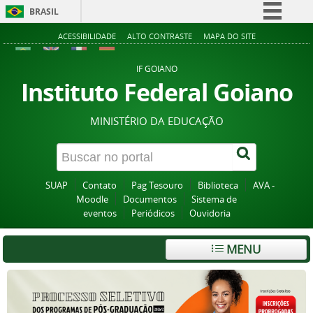
BRASIL
Simplifique!
ACESSIBILIDADE
ALTO CONTRASTE
MAPA DO SITE
Comunica BR
IF GOIANO
Participe
Instituto Federal Goiano
Acesso à informação
MINISTÉRIO DA EDUCAÇÃO
Legislação
Canais
SUAP
Contato
Pag Tesouro
Biblioteca
AVA -
Moodle
Documentos
Sistema de
eventos
Periódicos
Ouvidoria
MENU