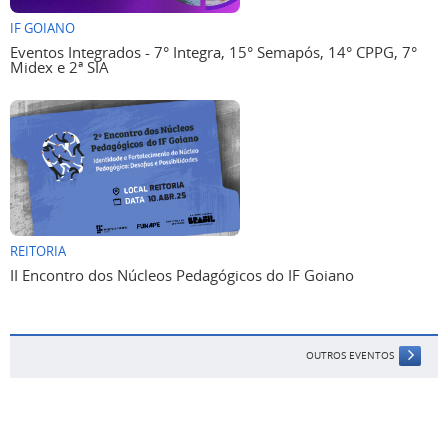
IF GOIANO
Eventos Integrados - 7° Integra, 15° Semapós, 14° CPPG, 7°
Midex e 2ª SIA
REITORIA
II Encontro dos Núcleos Pedagógicos do IF Goiano
OUTROS EVENTOS