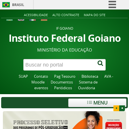
BRASIL
Simplifique!
ACESSIBILIDADE
ALTO CONTRASTE
MAPA DO SITE
Comunica BR
IF GOIANO
Participe
Instituto Federal Goiano
Acesso à informação
MINISTÉRIO DA EDUCAÇÃO
Legislação
Canais
SUAP
Contato
Pag Tesouro
Biblioteca
AVA -
Moodle
Documentos
Sistema de
eventos
Periódicos
Ouvidoria
MENU