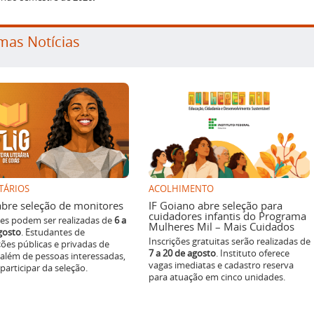
mas Notícias
TÁRIOS
ACOLHIMENTO
g abre seleção de monitores
IF Goiano abre seleção para
cuidadores infantis do Programa
ões podem ser realizadas de
6 a
Mulheres Mil – Mais Cuidados
gosto
. Estudantes de
Inscrições gratuitas serão realizadas de
ições públicas e privadas de
7 a 20 de agosto
. Instituto oferece
 além de pessoas interessadas,
vagas imediatas e cadastro reserva
articipar da seleção.
para atuação em cinco unidades.