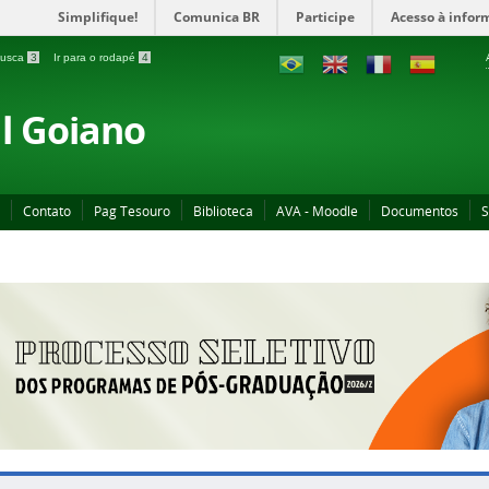
Simplifique!
Comunica BR
Participe
Acesso à infor
 busca
3
Ir para o rodapé
4
al Goiano
Contato
Pag Tesouro
Biblioteca
AVA - Moodle
Documentos
S