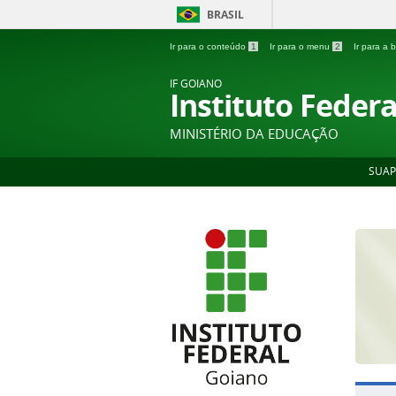
BRASIL
Ir para o conteúdo
1
Ir para o menu
2
Ir para a
IF GOIANO
Instituto Feder
MINISTÉRIO DA EDUCAÇÃO
SUAP