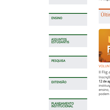
Últi
ENSINO
ASSUNTOS
ESTUDANTIS
PESQUISA
VOLUN
II Fli
Inscriç
12 de a
EXTENSÃO
institu
ensino,
podem p
PLANEJAMENTO
INSTITUCIONAL