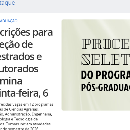
taque
RADUAÇÃO
crições para
leção de
strados e
utorados
rmina
nta-feira, 6
recidas vagas em 12 programas
as de Ciências Agrárias,
o, Administração, Engenharia,
ologia e Tecnologia de
os. Turmas iniciam atividades
undo semestre de 2026
.