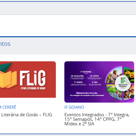
ntos
 CERERÊ
IF GOIANO
a Literária de Goiás – FLIG
Eventos Integrados - 7° Integra,
15° Semapós, 14° CPPG, 7°
Midex e 2ª SIA