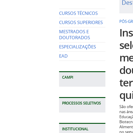
Des
CURSOS TÉCNICOS
PÓS-G
CURSOS SUPERIORES
Ins
MESTRADOS E
DOUTORADOS
se
ESPECIALIZAÇÕES
me
EAD
do
CAMPI
te
qui
PROCESSOS SELETIVOS
São ofe
nas áre
Educaçã
Biotecn
Aliment
INSTITUCIONAL
no seg