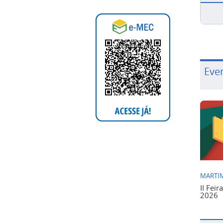
Eve
MARTIM
II Feir
2026