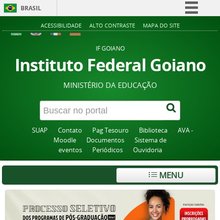
BRASIL
Simplifique!
ACESSIBILIDADE
ALTO CONTRASTE
MAPA DO SITE
Comunica BR
IF GOIANO
Participe
Instituto Federal Goiano
Acesso à informação
MINISTÉRIO DA EDUCAÇÃO
Legislação
Canais
SUAP
Contato
Pag Tesouro
Biblioteca
AVA -
Moodle
Documentos
Sistema de
eventos
Periódicos
Ouvidoria
MENU