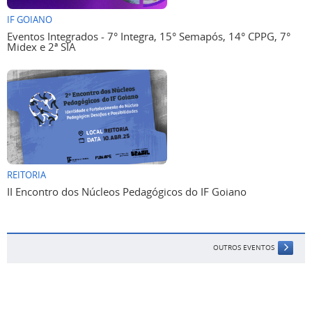
IF GOIANO
Eventos Integrados - 7° Integra, 15° Semapós, 14° CPPG, 7°
Midex e 2ª SIA
REITORIA
II Encontro dos Núcleos Pedagógicos do IF Goiano
OUTROS EVENTOS