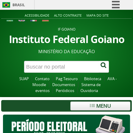
BRASIL
Simplifique!
ACESSIBILIDADE
ALTO CONTRASTE
MAPA DO SITE
Comunica BR
IF GOIANO
Participe
Instituto Federal Goiano
Acesso à informação
MINISTÉRIO DA EDUCAÇÃO
Legislação
Canais
SUAP
Contato
Pag Tesouro
Biblioteca
AVA -
Moodle
Documentos
Sistema de
eventos
Periódicos
Ouvidoria
MENU