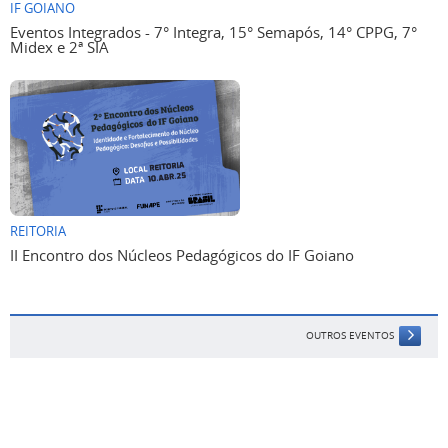
IF GOIANO
Eventos Integrados - 7° Integra, 15° Semapós, 14° CPPG, 7°
Midex e 2ª SIA
REITORIA
II Encontro dos Núcleos Pedagógicos do IF Goiano
OUTROS EVENTOS