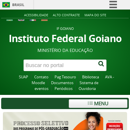
BRASIL
Simplifique!
ACESSIBILIDADE
ALTO CONTRASTE
MAPA DO SITE
Comunica BR
IF GOIANO
Participe
Instituto Federal Goiano
Acesso à informação
MINISTÉRIO DA EDUCAÇÃO
Legislação
Canais
SUAP
Contato
Pag Tesouro
Biblioteca
AVA -
Moodle
Documentos
Sistema de
eventos
Periódicos
Ouvidoria
MENU