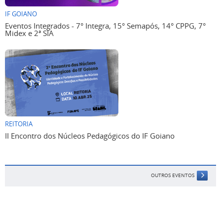
IF GOIANO
Eventos Integrados - 7° Integra, 15° Semapós, 14° CPPG, 7°
Midex e 2ª SIA
REITORIA
II Encontro dos Núcleos Pedagógicos do IF Goiano
OUTROS EVENTOS