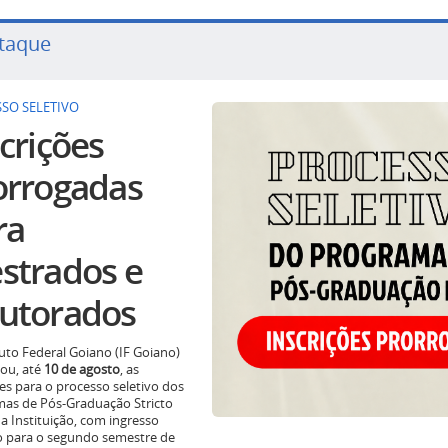
taque
SO SELETIVO
crições
orrogadas
ra
strados e
utorados
tuto Federal Goiano (IF Goiano)
ou, até
10 de agosto
, as
ões para o processo seletivo dos
as de Pós-Graduação Stricto
a Instituição, com ingresso
o para o segundo semestre de