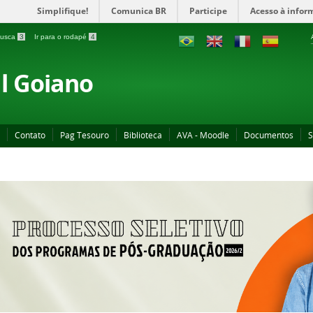
Simplifique!
Comunica BR
Participe
Acesso à infor
 busca
3
Ir para o rodapé
4
al Goiano
Contato
Pag Tesouro
Biblioteca
AVA - Moodle
Documentos
S