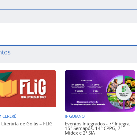
ntos
 CERERÊ
IF GOIANO
a Literária de Goiás – FLIG
Eventos Integrados - 7° Integra,
15° Semapós, 14° CPPG, 7°
Midex e 2ª SIA