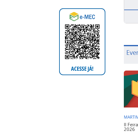
Eve
MARTIM
II Feir
2026