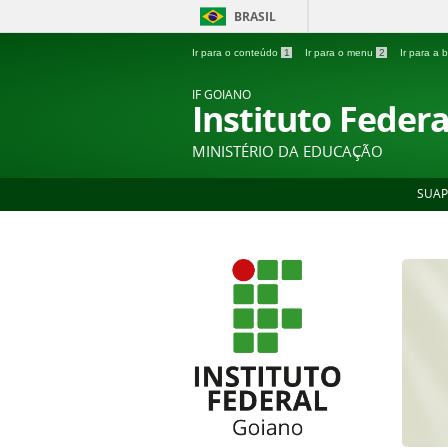
BRASIL
Ir para o conteúdo
1
Ir para o menu
2
Ir para a
IF GOIANO
Instituto Feder
MINISTÉRIO DA EDUCAÇÃO
SUAP