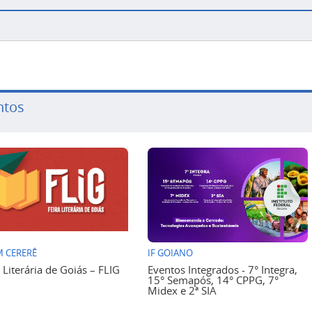
ntos
 CERERÊ
IF GOIANO
a Literária de Goiás – FLIG
Eventos Integrados - 7° Integra,
15° Semapós, 14° CPPG, 7°
Midex e 2ª SIA