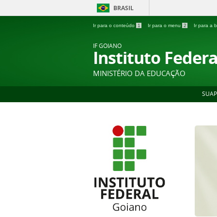
BRASIL
Ir para o conteúdo
1
Ir para o menu
2
Ir para a
IF GOIANO
Instituto Feder
MINISTÉRIO DA EDUCAÇÃO
SUAP