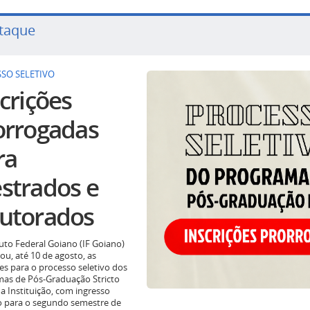
taque
SO SELETIVO
crições
orrogadas
ra
strados e
utorados
tuto Federal Goiano (IF Goiano)
ou, até 10 de agosto, as
ões para o processo seletivo dos
as de Pós-Graduação Stricto
a Instituição, com ingresso
o para o segundo semestre de