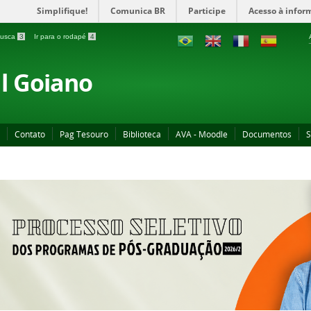
Simplifique!
Comunica BR
Participe
Acesso à infor
 busca
3
Ir para o rodapé
4
al Goiano
Contato
Pag Tesouro
Biblioteca
AVA - Moodle
Documentos
S