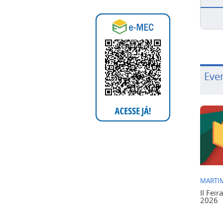
Eve
MARTIM
II Feir
2026