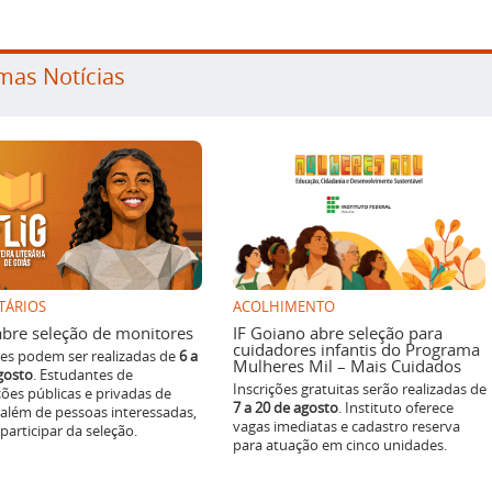
mas Notícias
TÁRIOS
ACOLHIMENTO
g abre seleção de monitores
IF Goiano abre seleção para
cuidadores infantis do Programa
ões podem ser realizadas de
6 a
Mulheres Mil – Mais Cuidados
gosto
. Estudantes de
Inscrições gratuitas serão realizadas de
ições públicas e privadas de
7 a 20 de agosto
. Instituto oferece
 além de pessoas interessadas,
vagas imediatas e cadastro reserva
articipar da seleção.
para atuação em cinco unidades.