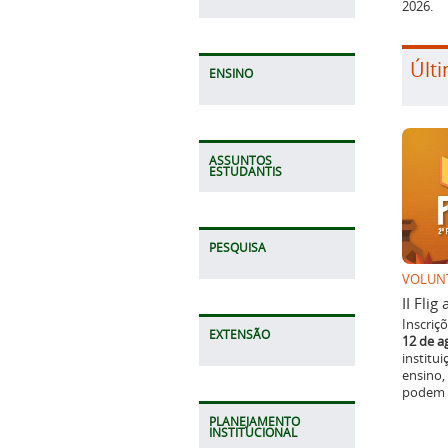
2026.
Últi
ENSINO
ASSUNTOS
ESTUDANTIS
PESQUISA
VOLUN
II Fli
Inscriç
EXTENSÃO
12 de a
institu
ensino,
podem p
PLANEJAMENTO
INSTITUCIONAL