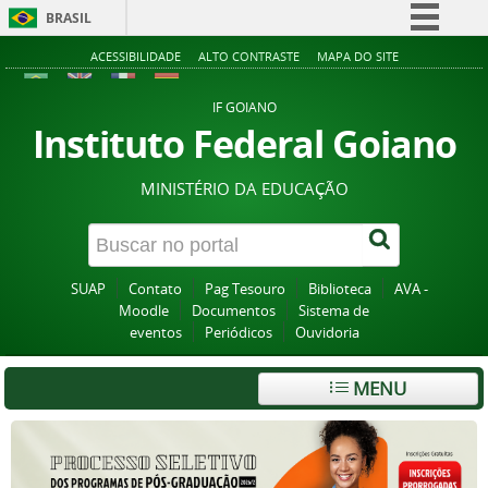
BRASIL
Simplifique!
ACESSIBILIDADE
ALTO CONTRASTE
MAPA DO SITE
Comunica BR
IF GOIANO
Participe
Instituto Federal Goiano
Acesso à informação
MINISTÉRIO DA EDUCAÇÃO
Legislação
Canais
SUAP
Contato
Pag Tesouro
Biblioteca
AVA -
Moodle
Documentos
Sistema de
eventos
Periódicos
Ouvidoria
MENU