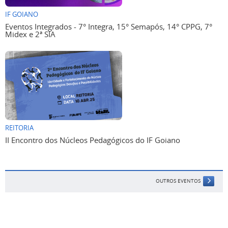
IF GOIANO
Eventos Integrados - 7° Integra, 15° Semapós, 14° CPPG, 7°
Midex e 2ª SIA
REITORIA
II Encontro dos Núcleos Pedagógicos do IF Goiano
OUTROS EVENTOS