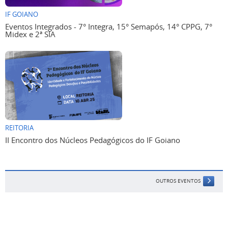
IF GOIANO
Eventos Integrados - 7° Integra, 15° Semapós, 14° CPPG, 7°
Midex e 2ª SIA
REITORIA
II Encontro dos Núcleos Pedagógicos do IF Goiano
OUTROS EVENTOS