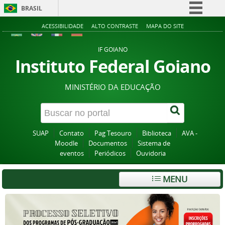
BRASIL
Simplifique!
ACESSIBILIDADE
ALTO CONTRASTE
MAPA DO SITE
Comunica BR
IF GOIANO
Participe
Instituto Federal Goiano
Acesso à informação
MINISTÉRIO DA EDUCAÇÃO
Legislação
Canais
SUAP
Contato
Pag Tesouro
Biblioteca
AVA -
Moodle
Documentos
Sistema de
eventos
Periódicos
Ouvidoria
MENU