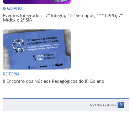
IF GOIANO
Eventos Integrados - 7° Integra, 15° Semapós, 14° CPPG, 7°
Midex e 2ª SIA
REITORIA
II Encontro dos Núcleos Pedagógicos do IF Goiano
OUTROS EVENTOS