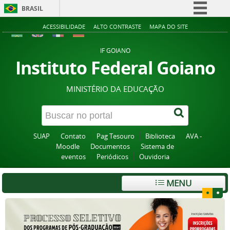
BRASIL
Simplifique!
ACESSIBILIDADE
ALTO CONTRASTE
MAPA DO SITE
Comunica BR
IF GOIANO
Participe
Instituto Federal Goiano
Acesso à informação
MINISTÉRIO DA EDUCAÇÃO
Legislação
Canais
SUAP
Contato
Pag Tesouro
Biblioteca
AVA -
Moodle
Documentos
Sistema de
eventos
Periódicos
Ouvidoria
MENU