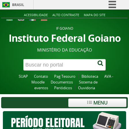
BRASIL
Simplifique!
ACESSIBILIDADE
ALTO CONTRASTE
MAPA DO SITE
Comunica BR
IF GOIANO
Participe
Instituto Federal Goiano
Acesso à informação
MINISTÉRIO DA EDUCAÇÃO
Legislação
Canais
SUAP
Contato
Pag Tesouro
Biblioteca
AVA -
Moodle
Documentos
Sistema de
eventos
Periódicos
Ouvidoria
MENU