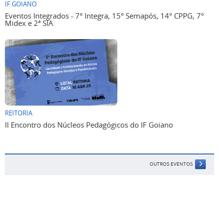
IF GOIANO
Eventos Integrados - 7° Integra, 15° Semapós, 14° CPPG, 7°
Midex e 2ª SIA
REITORIA
II Encontro dos Núcleos Pedagógicos do IF Goiano
OUTROS EVENTOS