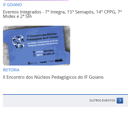
IF GOIANO
Eventos Integrados - 7° Integra, 15° Semapós, 14° CPPG, 7°
Midex e 2ª SIA
REITORIA
II Encontro dos Núcleos Pedagógicos do IF Goiano
OUTROS EVENTOS