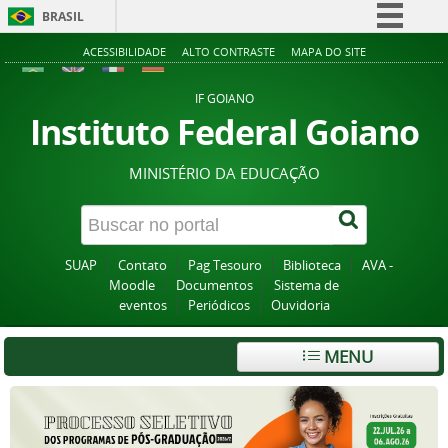
BRASIL
Simplifique!
ACESSIBILIDADE
ALTO CONTRASTE
MAPA DO SITE
Comunica BR
IF GOIANO
Participe
Instituto Federal Goiano
Acesso à informação
MINISTÉRIO DA EDUCAÇÃO
Legislação
Canais
SUAP
Contato
Pag Tesouro
Biblioteca
AVA -
Moodle
Documentos
Sistema de
eventos
Periódicos
Ouvidoria
MENU