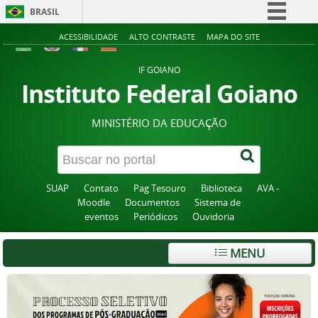
BRASIL
Simplifique!
ACESSIBILIDADE
ALTO CONTRASTE
MAPA DO SITE
Comunica BR
IF GOIANO
Participe
Instituto Federal Goiano
Acesso à informação
MINISTÉRIO DA EDUCAÇÃO
Legislação
Canais
SUAP
Contato
Pag Tesouro
Biblioteca
AVA -
Moodle
Documentos
Sistema de
eventos
Periódicos
Ouvidoria
MENU