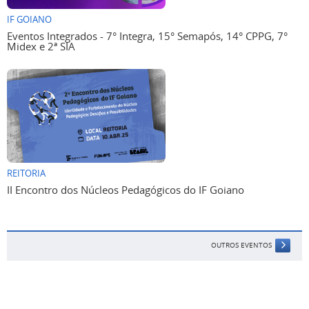
IF GOIANO
Eventos Integrados - 7° Integra, 15° Semapós, 14° CPPG, 7°
Midex e 2ª SIA
REITORIA
II Encontro dos Núcleos Pedagógicos do IF Goiano
OUTROS EVENTOS