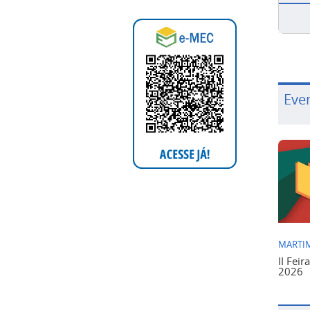
Eve
MARTIM
II Feir
2026