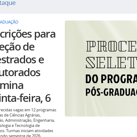
taque
RADUAÇÃO
crições para
leção de
strados e
utorados
rmina
nta-feira, 6
recidas vagas em 12 programas
as de Ciências Agrárias,
o, Administração, Engenharia,
ologia e Tecnologia de
os. Turmas iniciam atividades
undo semestre de 2026
.