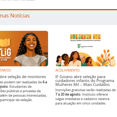
mas Notícias
TÁRIOS
ACOLHIMENTO
g abre seleção de monitores
IF Goiano abre seleção para
cuidadores infantis do Programa
ões podem ser realizadas de
6 a
Mulheres Mil – Mais Cuidados
gosto
. Estudantes de
Inscrições gratuitas serão realizadas de
ições públicas e privadas de
7 a 20 de agosto
. Instituto oferece
 além de pessoas interessadas,
vagas imediatas e cadastro reserva
articipar da seleção.
para atuação em cinco unidades.