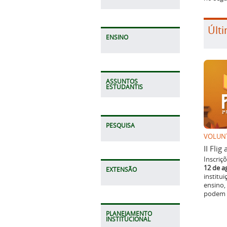
Últi
ENSINO
ASSUNTOS
ESTUDANTIS
PESQUISA
VOLUN
II Fli
Inscriç
12 de a
EXTENSÃO
institu
ensino,
podem p
PLANEJAMENTO
INSTITUCIONAL