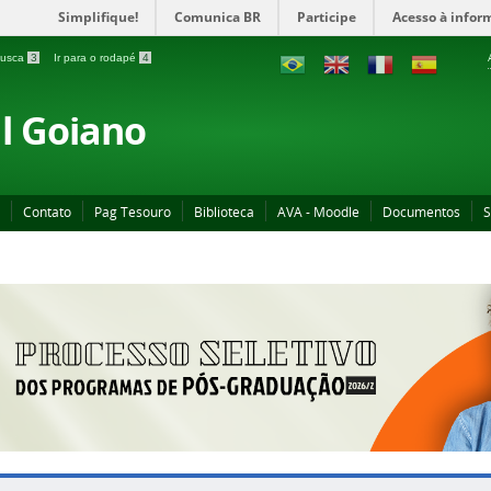
Simplifique!
Comunica BR
Participe
Acesso à infor
 busca
3
Ir para o rodapé
4
al Goiano
Contato
Pag Tesouro
Biblioteca
AVA - Moodle
Documentos
S