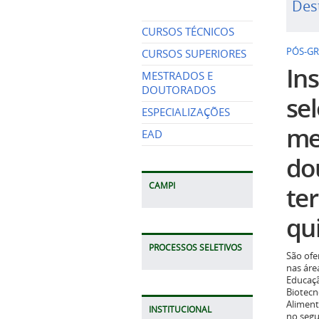
Des
CURSOS TÉCNICOS
PÓS-G
CURSOS SUPERIORES
Ins
MESTRADOS E
DOUTORADOS
se
ESPECIALIZAÇÕES
me
EAD
do
CAMPI
te
qui
PROCESSOS SELETIVOS
São ofe
nas áre
Educaçã
Biotecn
Aliment
INSTITUCIONAL
no seg