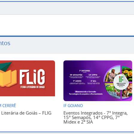
ntos
 CERERÊ
IF GOIANO
a Literária de Goiás – FLIG
Eventos Integrados - 7° Integra,
15° Semapós, 14° CPPG, 7°
Midex e 2ª SIA