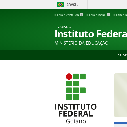
BRASIL
Ir para o conteúdo
1
Ir para o menu
2
Ir para a
IF GOIANO
Instituto Feder
MINISTÉRIO DA EDUCAÇÃO
SUAP