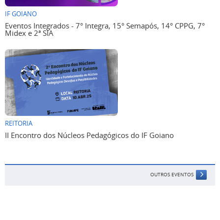
IF GOIANO
Eventos Integrados - 7° Integra, 15° Semapós, 14° CPPG, 7°
Midex e 2ª SIA
REITORIA
II Encontro dos Núcleos Pedagógicos do IF Goiano
OUTROS EVENTOS