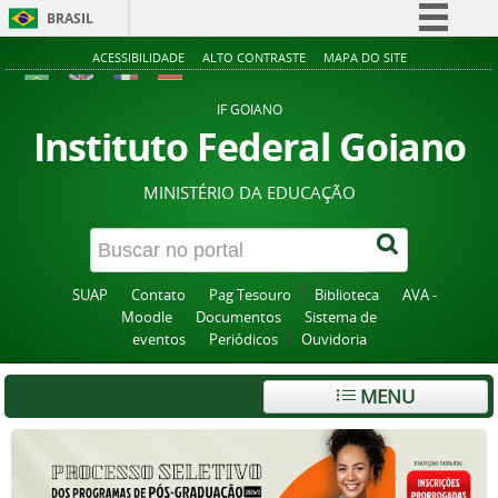
BRASIL
Simplifique!
ACESSIBILIDADE
ALTO CONTRASTE
MAPA DO SITE
Comunica BR
IF GOIANO
Participe
Instituto Federal Goiano
Acesso à informação
MINISTÉRIO DA EDUCAÇÃO
Legislação
Canais
SUAP
Contato
Pag Tesouro
Biblioteca
AVA -
Moodle
Documentos
Sistema de
eventos
Periódicos
Ouvidoria
MENU