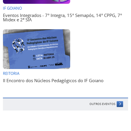
IF GOIANO
Eventos Integrados - 7° Integra, 15° Semapós, 14° CPPG, 7°
Midex e 2ª SIA
REITORIA
II Encontro dos Núcleos Pedagógicos do IF Goiano
OUTROS EVENTOS