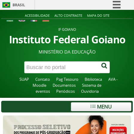
BRASIL
Simplifique!
ACESSIBILIDADE
ALTO CONTRASTE
MAPA DO SITE
Comunica BR
IF GOIANO
Participe
Instituto Federal Goiano
Acesso à informação
MINISTÉRIO DA EDUCAÇÃO
Legislação
Canais
SUAP
Contato
Pag Tesouro
Biblioteca
AVA -
Moodle
Documentos
Sistema de
eventos
Periódicos
Ouvidoria
MENU