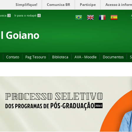
Simplifique!
Comunica BR
Participe
Acesso à infor
 busca
3
Ir para o rodapé
4
al Goiano
Contato
Pag Tesouro
Biblioteca
AVA - Moodle
Documentos
S