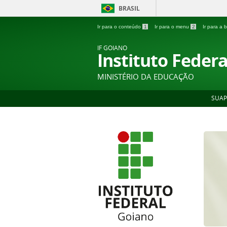
BRASIL
Ir para o conteúdo
1
Ir para o menu
2
Ir para a
IF GOIANO
Instituto Feder
MINISTÉRIO DA EDUCAÇÃO
SUAP