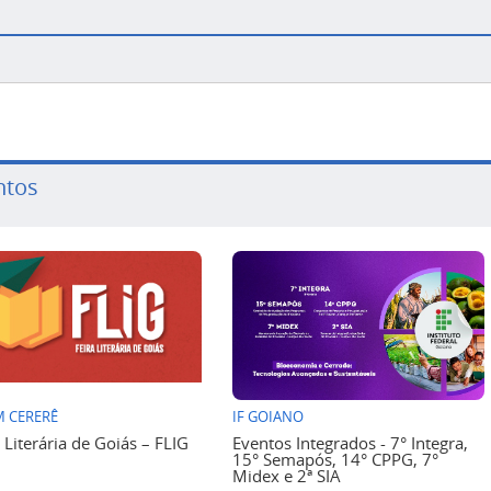
ntos
 CERERÊ
IF GOIANO
a Literária de Goiás – FLIG
Eventos Integrados - 7° Integra,
15° Semapós, 14° CPPG, 7°
Midex e 2ª SIA