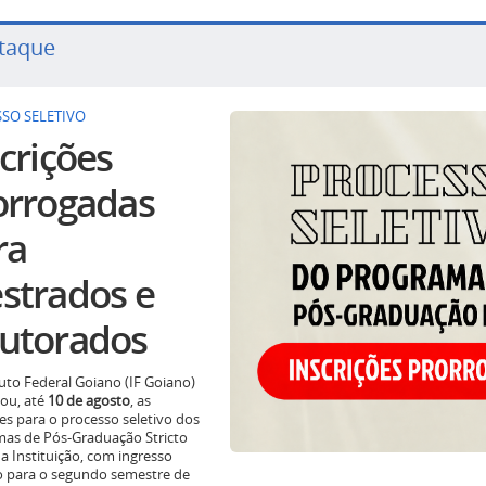
taque
SO SELETIVO
crições
orrogadas
ra
strados e
utorados
tuto Federal Goiano (IF Goiano)
ou, até
10 de agosto
, as
ões para o processo seletivo dos
as de Pós-Graduação Stricto
a Instituição, com ingresso
o para o segundo semestre de