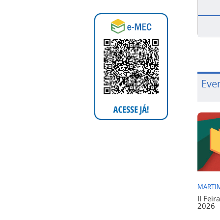
Eve
MARTIM
II Feir
2026