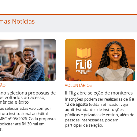
mas Notícias
SÃO
VOLUNTÁRIOS
ano seleciona propostas de
II Flig abre seleção de monitores
os voltados ao acesso,
Inscrições podem ser realizadas de
6 a
ência e êxito
12 de agosto
(edital retificado, veja
ivas selecionadas vão compor
aqui). Estudantes de instituições
tura institucional ao Edital
públicas e privadas de ensino, além de
EC nº 05/2026. Cada proposta
pessoas interessadas, podem
solicitar até R$ 30 mil em
participar da seleção.
s.