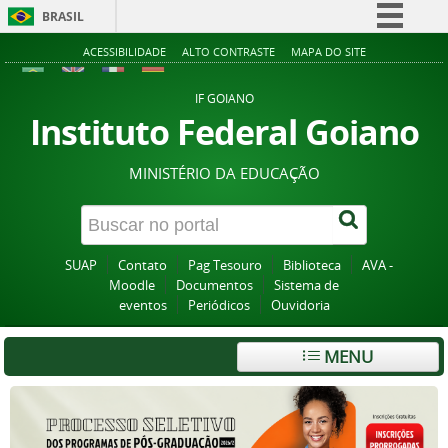
BRASIL
Simplifique!
ACESSIBILIDADE
ALTO CONTRASTE
MAPA DO SITE
Comunica BR
IF GOIANO
Participe
Instituto Federal Goiano
Acesso à informação
MINISTÉRIO DA EDUCAÇÃO
Legislação
Canais
SUAP
Contato
Pag Tesouro
Biblioteca
AVA -
Moodle
Documentos
Sistema de
eventos
Periódicos
Ouvidoria
MENU