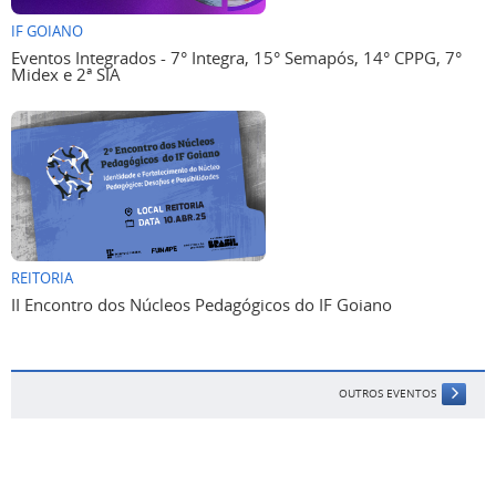
IF GOIANO
Eventos Integrados - 7° Integra, 15° Semapós, 14° CPPG, 7°
Midex e 2ª SIA
REITORIA
II Encontro dos Núcleos Pedagógicos do IF Goiano
OUTROS EVENTOS