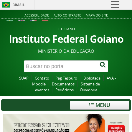
BRASIL
Simplifique!
ACESSIBILIDADE
ALTO CONTRASTE
MAPA DO SITE
Comunica BR
IF GOIANO
Participe
Instituto Federal Goiano
Acesso à informação
MINISTÉRIO DA EDUCAÇÃO
Legislação
Canais
SUAP
Contato
Pag Tesouro
Biblioteca
AVA -
Moodle
Documentos
Sistema de
eventos
Periódicos
Ouvidoria
MENU