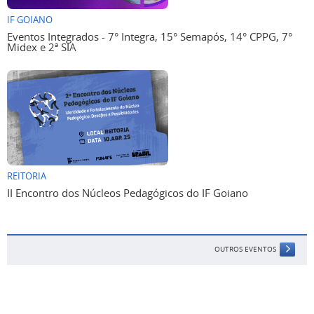
IF GOIANO
Eventos Integrados - 7° Integra, 15° Semapós, 14° CPPG, 7°
Midex e 2ª SIA
REITORIA
II Encontro dos Núcleos Pedagógicos do IF Goiano
OUTROS EVENTOS