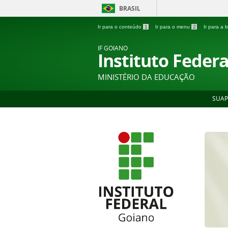
BRASIL
Ir para o conteúdo
1
Ir para o menu
2
Ir para a
IF GOIANO
Instituto Feder
MINISTÉRIO DA EDUCAÇÃO
SUAP