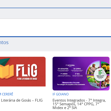
ntos
 CERERÊ
IF GOIANO
a Literária de Goiás – FLIG
Eventos Integrados - 7° Integra,
15° Semapós, 14° CPPG, 7°
Midex e 2ª SIA