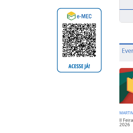
Eve
MARTIM
II Feir
2026