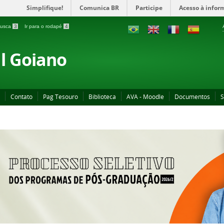
Simplifique!
Comunica BR
Participe
Acesso à infor
 busca
3
Ir para o rodapé
4
al Goiano
Contato
Pag Tesouro
Biblioteca
AVA - Moodle
Documentos
S