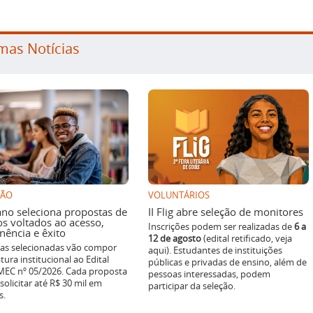
mas Notícias
SÃO
VOLUNTÁRIOS
ano seleciona propostas de
II Flig abre seleção de monitores
os voltados ao acesso,
Inscrições podem ser realizadas de
6 a
ência e êxito
12 de agosto
(edital retificado, veja
ivas selecionadas vão compor
aqui). Estudantes de instituições
tura institucional ao Edital
públicas e privadas de ensino, além de
EC nº 05/2026. Cada proposta
pessoas interessadas, podem
solicitar até R$ 30 mil em
participar da seleção.
s.