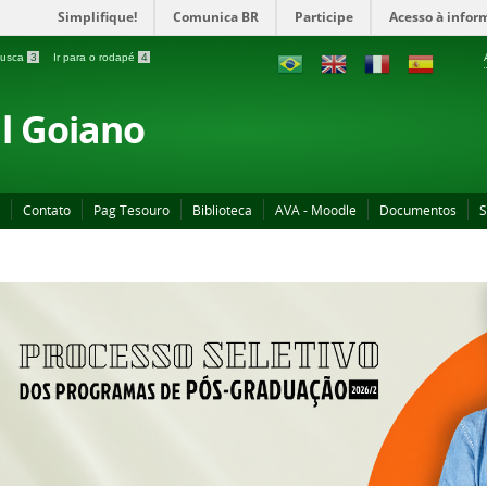
Simplifique!
Comunica BR
Participe
Acesso à infor
 busca
3
Ir para o rodapé
4
al Goiano
Contato
Pag Tesouro
Biblioteca
AVA - Moodle
Documentos
S