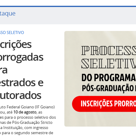
taque
SO SELETIVO
crições
orrogadas
ra
strados e
utorados
tuto Federal Goiano (IF Goiano)
ou, até
10 de agosto
, as
ões para o processo seletivo dos
as de Pós-Graduação Stricto
a Instituição, com ingresso
o para o segundo semestre de