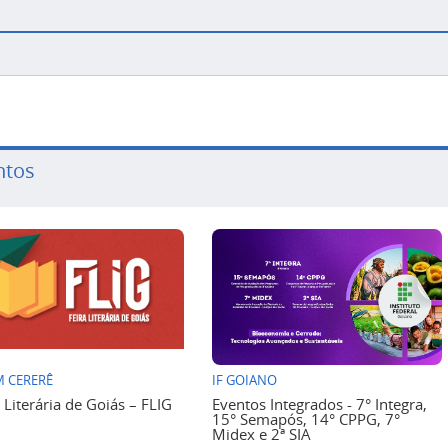
ntos
 CERERÊ
IF GOIANO
a Literária de Goiás – FLIG
Eventos Integrados - 7° Integra,
15° Semapós, 14° CPPG, 7°
Midex e 2ª SIA