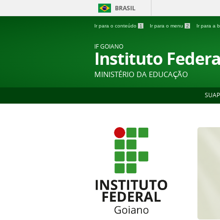
BRASIL
Ir para o conteúdo
1
Ir para o menu
2
Ir para a
IF GOIANO
Instituto Feder
MINISTÉRIO DA EDUCAÇÃO
SUAP