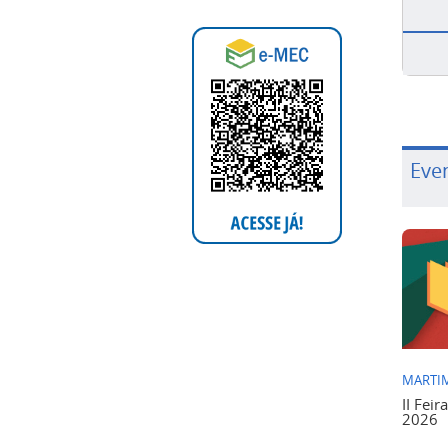
Eve
MARTIM
II Feir
2026