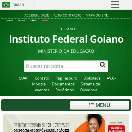
BRASIL
Simplifique!
ACESSIBILIDADE
ALTO CONTRASTE
MAPA DO SITE
Comunica BR
IF GOIANO
Participe
Instituto Federal Goiano
Acesso à informação
MINISTÉRIO DA EDUCAÇÃO
Legislação
Canais
SUAP
Contato
Pag Tesouro
Biblioteca
AVA -
Moodle
Documentos
Sistema de
eventos
Periódicos
Ouvidoria
MENU