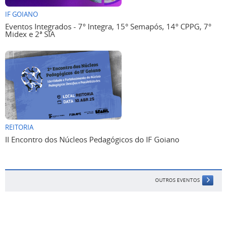
IF GOIANO
Eventos Integrados - 7° Integra, 15° Semapós, 14° CPPG, 7°
Midex e 2ª SIA
REITORIA
II Encontro dos Núcleos Pedagógicos do IF Goiano
OUTROS EVENTOS