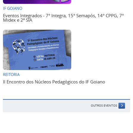
IF GOIANO
Eventos Integrados - 7° Integra, 15° Semapós, 14° CPPG, 7°
Midex e 2ª SIA
REITORIA
II Encontro dos Núcleos Pedagógicos do IF Goiano
OUTROS EVENTOS