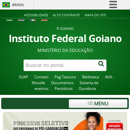
BRASIL
Simplifique!
ACESSIBILIDADE
ALTO CONTRASTE
MAPA DO SITE
Comunica BR
IF GOIANO
Participe
Instituto Federal Goiano
Acesso à informação
MINISTÉRIO DA EDUCAÇÃO
Legislação
Canais
SUAP
Contato
Pag Tesouro
Biblioteca
AVA -
Moodle
Documentos
Sistema de
eventos
Periódicos
Ouvidoria
MENU